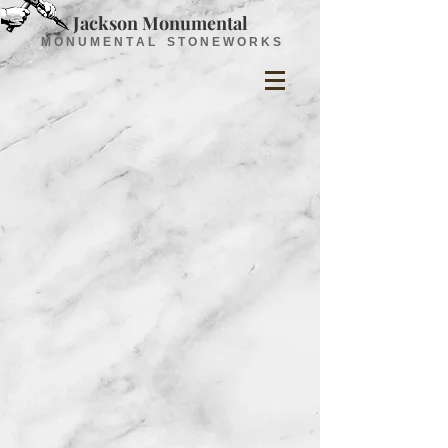
Jackson Monumental
M O N U M E N T A L S T O N E W O R K S